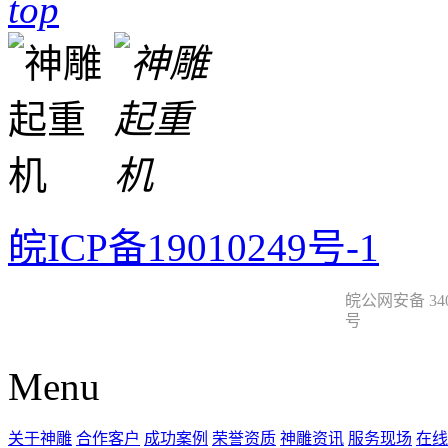
皖ICP备19010249号-1
皖公网安备 3401
号
Menu
关于神雕
合作客户
成功案例
荣誉资质
神雕资讯
服务现场
在线